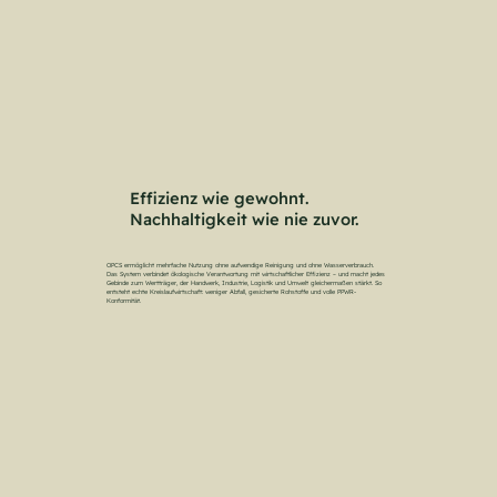
Effizienz wie gewohnt.
Nachhaltigkeit wie nie zuvor.
OPCS ermöglicht mehrfache Nutzung ohne aufwendige Reinigung und ohne Wasserverbrauch.
Das System verbindet ökologische Verantwortung mit wirtschaftlicher Effizienz – und macht jedes
Gebinde zum Wertträger, der Handwerk, Industrie, Logistik und Umwelt gleichermaßen stärkt. So
entsteht echte Kreislaufwirtschaft: weniger Abfall, gesicherte Rohstoffe und volle PPWR-
Konformität.