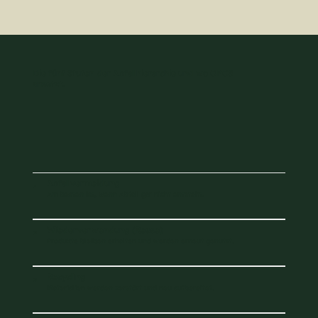
Die fünf Stufen der Abfallhierarchie und wo OPCS
ansetzt.
Abfallvermeidung
01
Am besten ist, wenn Abfall gar nicht entsteht.
Wiederverwendung (Reuse)
02
Produkte bleiben erhalten und werden erneut genutzt.
Recycling
03
Materialien werden zerstört und neu aufbereitet.