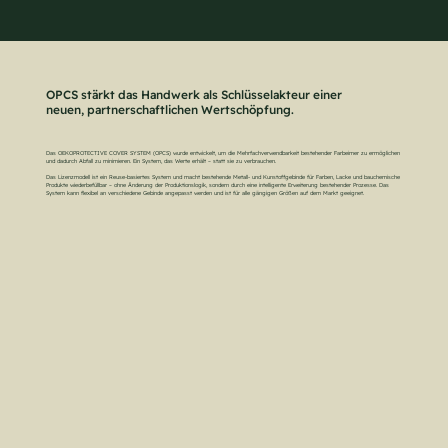
OPCS stärkt das Handwerk als Schlüsselakteur einer
neuen, partnerschaftlichen Wertschöpfung.
Das OEKOPROTECTIVE COVER SYSTEM (OPCS) wurde entwickelt, um die Mehrfachverwendbarkeit bestehender Farbeimer zu ermöglichen
und dadurch Abfall zu minimieren. Ein System, das Werte erhält – statt sie zu verbrauchen.
Das Lizenzmodell ist ein Reuse-basiertes System und macht bestehende Metall- und Kunstoffgebinde für Farben, Lacke und bauchemische
Produkte wiederbefüllbar – ohne Änderung der Produktionslogik, sondern durch eine intelligente Erweiterung bestehender Prozesse. Das
System kann flexibel an verschiedene Gebinde angepasst werden und ist für alle gängigen Größen auf dem Markt geeignet.