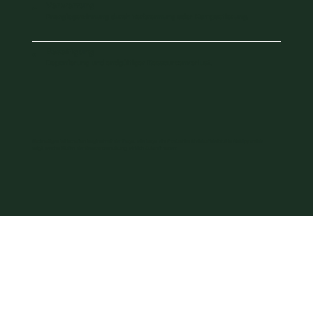
Verwertung
04
Energiegewinnung durch Verbrennung oder Kompostierung.
Beseitigung
05
Deponierung und endgültiger Ressourcenverlust.
Nachhaltiges Wirtschaften beginnt mit der Frage, wie lange ein Produkt im Kreislauf bleibt. Die Abfallpyramide
zeigt, welche Stufen der Ressourcennutzung wirklich Zukunft haben: