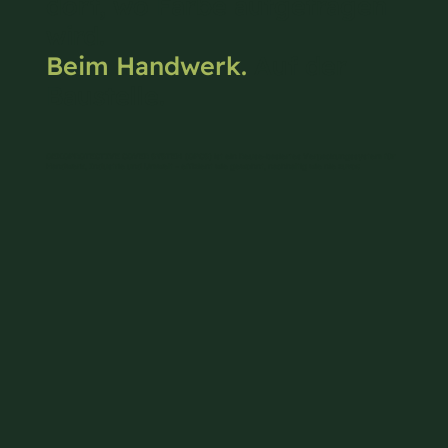
dort, wo Farbe aufgetragen
wird.
Beim Handwerk.
Auf der
Baustelle.
OEKOPROTECTIVE COVER SYSTEM (OPCS) ist ein Reuse-basiertes Verpackungssystem für
Handwerk, Industrie und Umwelt – effizient wie gewohnt, nachhaltig wie nie zuvor.